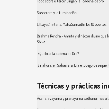
Todo sobre el tercer Linga y la "cadena de oro".
Sahasrara y la iluminación.
El LayaChintana, MahaSamadhi, los 10 puertos.
Brahma Rendra - Amrita y el néctar divino que b
Shiva.
¿Quebrar la cadena de Oro?.
¿Y ahora, en Sahasrara, Lila el Juego de serpien
Técnicas y prácticas in
Asana, vyayama y pranayama sadhana más allá d