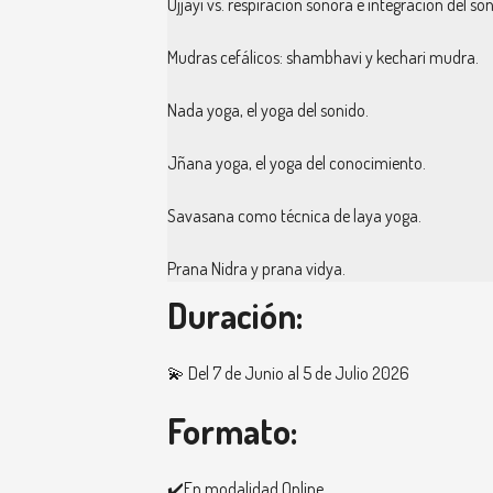
Ujjayi vs. respiración sonora e integración del so
Mudras cefálicos: shambhavi y kechari mudra.
Nada yoga, el yoga del sonido.
Jñana yoga, el yoga del conocimiento.
Savasana como técnica de laya yoga.
Prana Nidra y prana vidya.
Duración:
💫 Del 7 de Junio al 5 de Julio 2026
Formato:
✔️En modalidad Online.