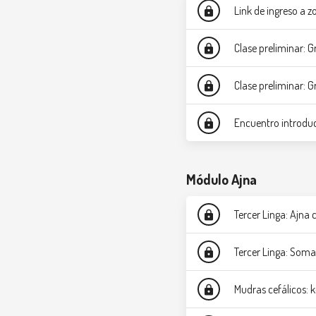
Link de ingreso a 
lock
Clase preliminar: G
lock
Clase preliminar: G
lock
Encuentro introduc
lock
Módulo Ajna
Tercer Linga: Ajna
lock
Tercer Linga: Soma
lock
Mudras cefálicos:
lock