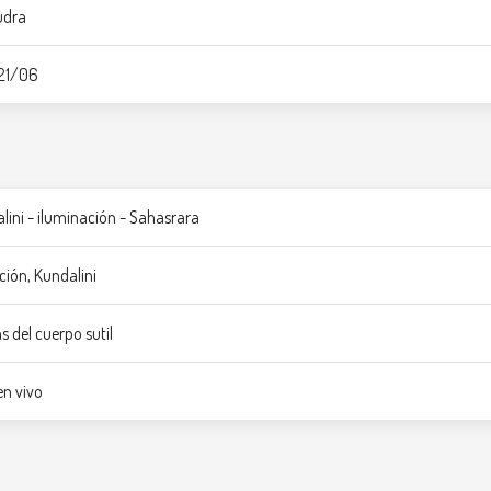
udra
 21/06
alini - iluminación - Sahasrara
ción, Kundalini
s del cuerpo sutil
n vivo