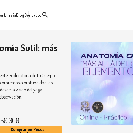
search
embresía
Blog
Contacto
omía Sutil: más
nte exploratoria de tu Cuerpo
xploraremos a profundidad los
desde la visión del yoga
 observación.
50.000
Comprar en Pesos