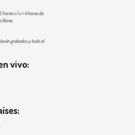
2 horas c/u + 4 horas de
 libres.
darán grabados y todo el
en vivo:
íses:
: