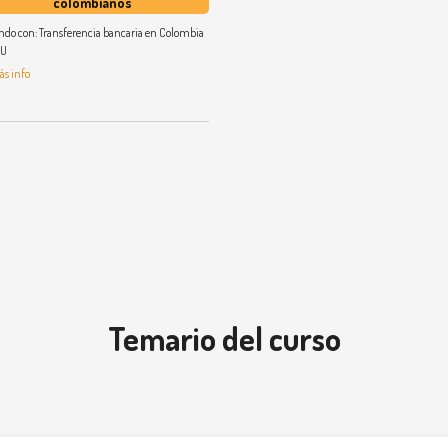
colombianos
ndo con:
Transferencia bancaria en Colombia
yU
ás info
á de los elementos
Temario del curso