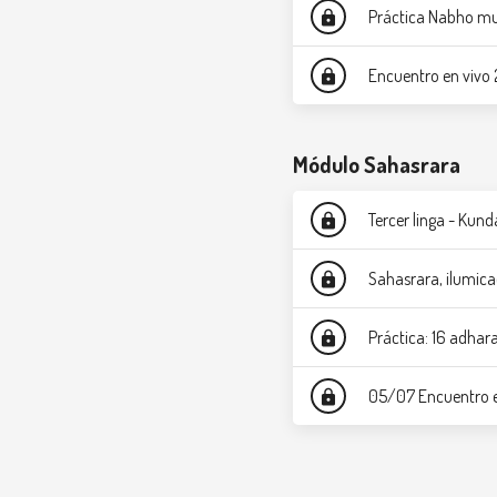
Práctica Nabho m
lock
Encuentro en vivo
lock
Módulo Sahasrara
Tercer linga - Kund
lock
Sahasrara, ilumica
lock
Práctica: 16 adhara
lock
05/07 Encuentro e
lock