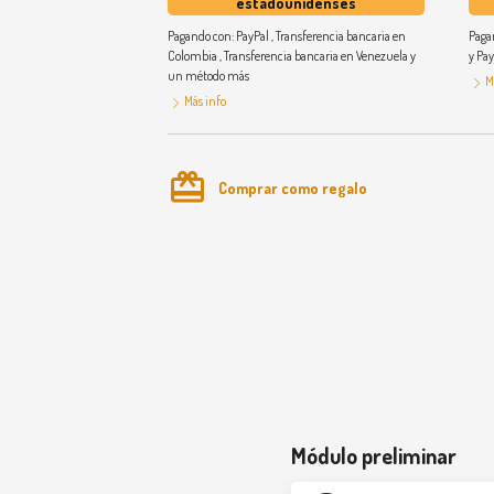
estadounidenses
Pagando con:
PayPal
,
Transferencia bancaria en
Paga
Colombia
,
Transferencia bancaria en Venezuela
y
y
Pa
un método más
M
Más info
card_giftcard
Comprar como regalo
Curso práctico de anatomía Sutil: más all
Módulo preliminar