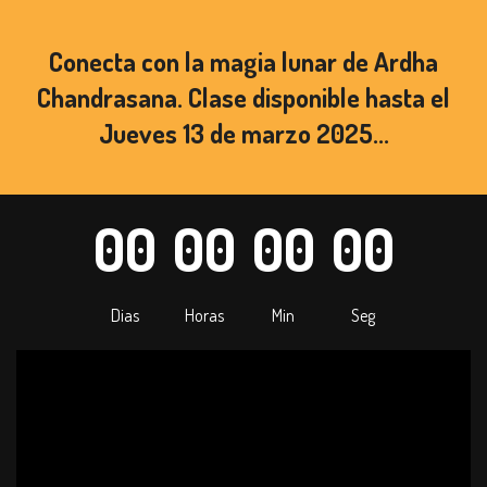
Conecta con la magia lunar de Ardha
Chandrasana. Clase disponible hasta el
Jueves 13 de marzo 2025...
0
0
0
0
0
0
0
0
Dias
Horas
Min
Seg