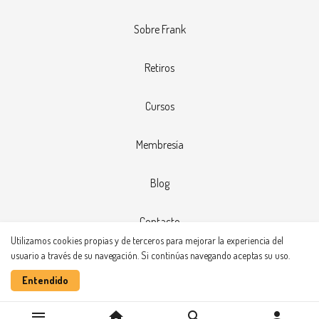
Sobre Frank
Retiros
Cursos
Membresía
Blog
Contacto
Utilizamos cookies propias y de terceros para mejorar la experiencia del
usuario a través de su navegación. Si continúas navegando aceptas su uso.
Realizado con
Entendido
menu
home
search
person