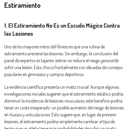
Estiramiento
1. El Estiramiento No Es un Escudo Mágico Contra
las Lesiones
Uno de los mayores mitos del fitness es que una rutina de
estiramiento previene las lesiones. Sin embargo, la conclusión del
panel de expertos es tajante: estirar no reduce el riesgo
general
de
sufrir una lesión. Esto choca frontalmente con décadas de consejos
populares en gimnasios y campos deportivos.
La evidencia científica presenta un matiz crucial. Aunque algunas
investigaciones iniciales sugieren que el estiramiento estático podría
disminuir la incidencia de lesiones
musculares
, este beneficio podría
tener un coste inesperado: un posible aumento del riesgo de lesiones
en
huesos y articulaciones
. Esto sugiere que, en lugar de prevenir
lesiones, el estiramiento podría simplemente cambiar
el tipo
de
lesión que un atleta tiene más probabilidades de sufrir, un matiz