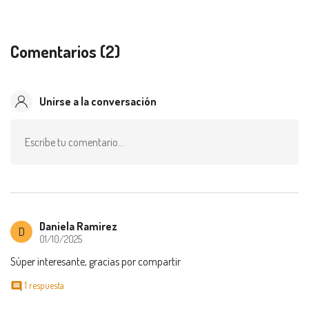
Comentarios (2)
Unirse a la conversación
Escribe tu comentario…
Daniela Ramirez
D
01/10/2025
Súper interesante, gracias por compartir
1 respuesta
comment